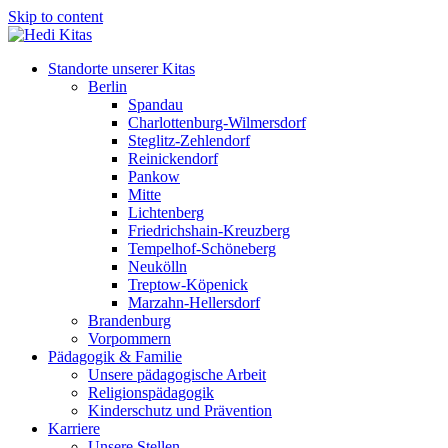
Skip to content
Standorte unserer Kitas
Berlin
Spandau
Charlottenburg-Wilmersdorf
Steglitz-Zehlendorf
Reinickendorf
Pankow
Mitte
Lichtenberg
Friedrichshain-Kreuzberg
Tempelhof-Schöneberg
Neukölln
Treptow-Köpenick
Marzahn-Hellersdorf
Brandenburg
Vorpommern
Pädagogik & Familie
Unsere pädagogische Arbeit
Religionspädagogik
Kinderschutz und Prävention
Karriere
Unsere Stellen