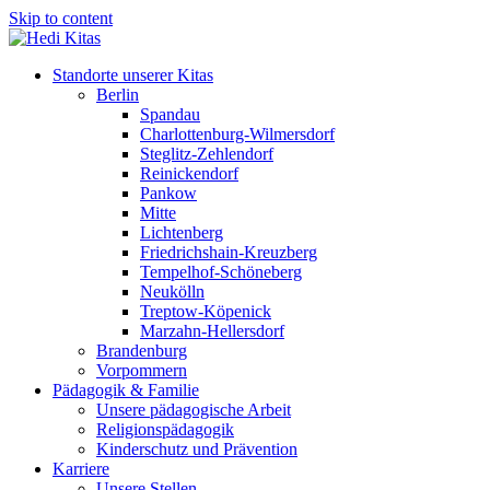
Skip to content
Standorte unserer Kitas
Berlin
Spandau
Charlottenburg-Wilmersdorf
Steglitz-Zehlendorf
Reinickendorf
Pankow
Mitte
Lichtenberg
Friedrichshain-Kreuzberg
Tempelhof-Schöneberg
Neukölln
Treptow-Köpenick
Marzahn-Hellersdorf
Brandenburg
Vorpommern
Pädagogik & Familie
Unsere pädagogische Arbeit
Religionspädagogik
Kinderschutz und Prävention
Karriere
Unsere Stellen