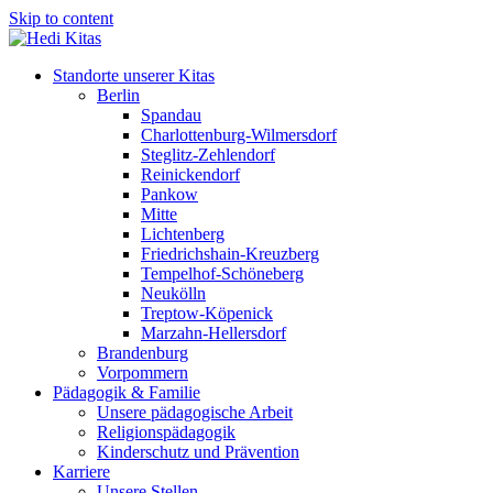
Skip to content
Standorte unserer Kitas
Berlin
Spandau
Charlottenburg-Wilmersdorf
Steglitz-Zehlendorf
Reinickendorf
Pankow
Mitte
Lichtenberg
Friedrichshain-Kreuzberg
Tempelhof-Schöneberg
Neukölln
Treptow-Köpenick
Marzahn-Hellersdorf
Brandenburg
Vorpommern
Pädagogik & Familie
Unsere pädagogische Arbeit
Religionspädagogik
Kinderschutz und Prävention
Karriere
Unsere Stellen