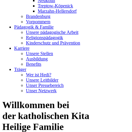
Neukölln
Treptow-Köpenick
Marzahn-Hellersdorf
Brandenburg
Vorpommern
Pädagogik & Familie
Unsere pädagogische Arbeit
Religionspädagogik
Kinderschutz und Prävention
Karriere
Unsere Stellen
Ausbildung
Benefits
Träger
Wer ist Hedi?
Unsere Leitbilder
Unser Pressebereich
Unser Netzwerk
Willkommen bei
der katholischen Kita
Heilige Familie