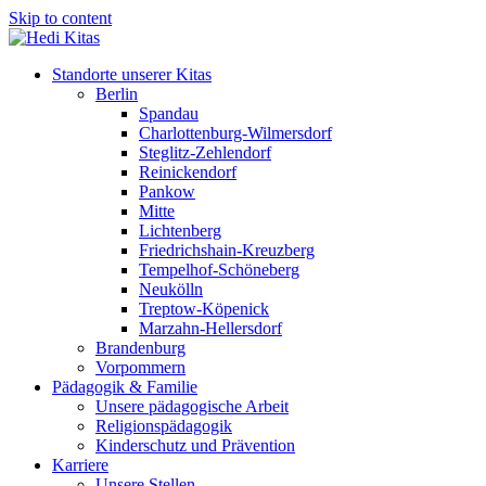
Skip to content
Standorte unserer Kitas
Berlin
Spandau
Charlottenburg-Wilmersdorf
Steglitz-Zehlendorf
Reinickendorf
Pankow
Mitte
Lichtenberg
Friedrichshain-Kreuzberg
Tempelhof-Schöneberg
Neukölln
Treptow-Köpenick
Marzahn-Hellersdorf
Brandenburg
Vorpommern
Pädagogik & Familie
Unsere pädagogische Arbeit
Religionspädagogik
Kinderschutz und Prävention
Karriere
Unsere Stellen