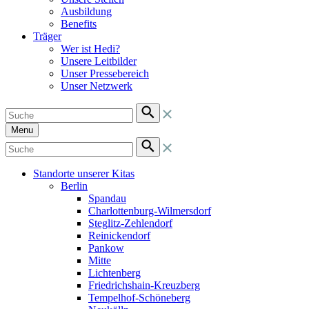
Ausbildung
Benefits
Träger
Wer ist Hedi?
Unsere Leitbilder
Unser Pressebereich
Unser Netzwerk
Menu
Standorte unserer Kitas
Berlin
Spandau
Charlottenburg-Wilmersdorf
Steglitz-Zehlendorf
Reinickendorf
Pankow
Mitte
Lichtenberg
Friedrichshain-Kreuzberg
Tempelhof-Schöneberg